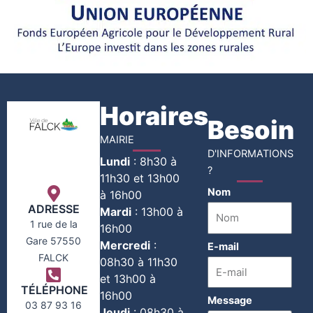
Horaires
Besoin
MAIRIE
D'INFORMATIONS
Lundi
:
8h30 à
?
11h30 et 13h00
Nom
à 16h00
ADRESSE
Mardi
:
13h00 à
1 rue de la
16h00
Gare 57550
Mercredi
:
E-mail
FALCK
08h30 à 11h30
et 13h00 à
TÉLÉPHONE
16h00
Message
03 87 93 16
Jeudi
:
08h30 à