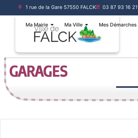
Aller
1 rue de la Gare 57550 FALCK
03 87 93 16 21
au
contenu
Ouvrir Ma Mairie
Ouvrir Ma Ville
Ma Mairie
Ma Ville
Mes Démarches
GARAGES