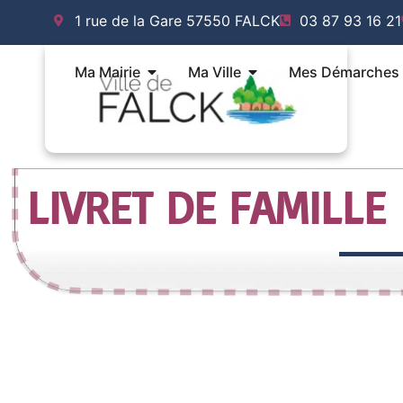
Aller
1 rue de la Gare 57550 FALCK
03 87 93 16 21
au
contenu
Ouvrir Ma Mairie
Ouvrir Ma Ville
Ma Mairie
Ma Ville
Mes Démarches
LIVRET DE FAMILLE