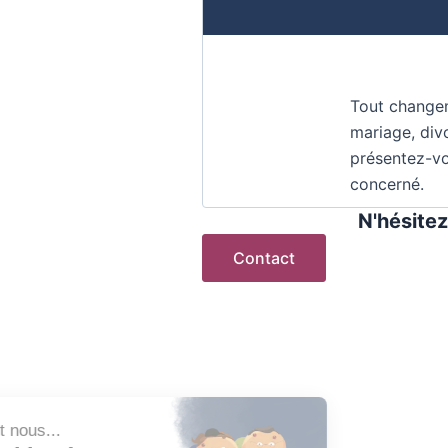
Tout changem
mariage, divo
présentez-v
concerné.
N'hésitez
Contact