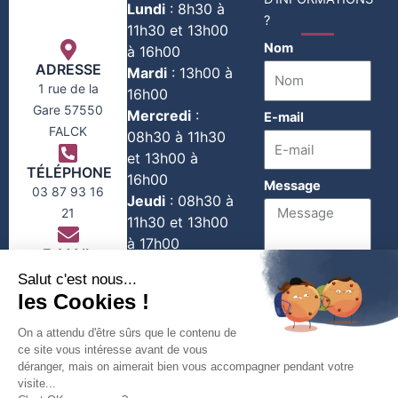
Lundi
:
8h30 à
?
11h30 et 13h00
Nom
à 16h00
ADRESSE
Mardi
:
13h00 à
1 rue de la
16h00
Gare 57550
Mercredi
:
E-mail
FALCK
08h30 à 11h30
et 13h00 à
TÉLÉPHONE
16h00
Message
03 87 93 16
Jeudi
:
08h30 à
21
11h30 et 13h00
à 17h00
E-MAIL
Vendredi
:
contact@falck-
08h30 à 11h30
moselle.com
1er et 3e
Envoyer
Samedi du
mois :
08h30 à
11h30