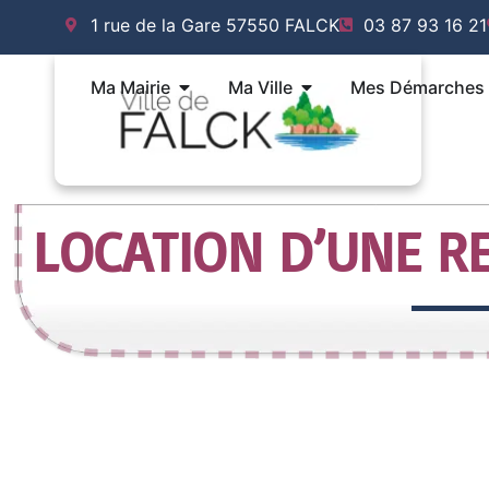
Aller
1 rue de la Gare 57550 FALCK
03 87 93 16 21
au
contenu
Ouvrir Ma Mairie
Ouvrir Ma Ville
Ma Mairie
Ma Ville
Mes Démarches
LOCATION D’UNE 