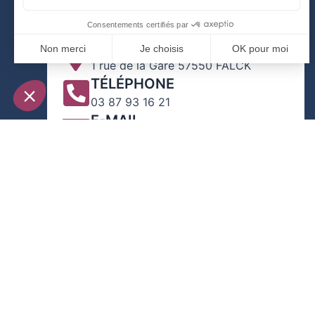
ADRESSE
1 rue de la Gare 57550 FALCK
TÉLÉPHONE
03 87 93 16 21
E-MAIL
contact@falck-moselle.com
Copyright © 2026 | Construit avec
depuis Nancy 
Com See |