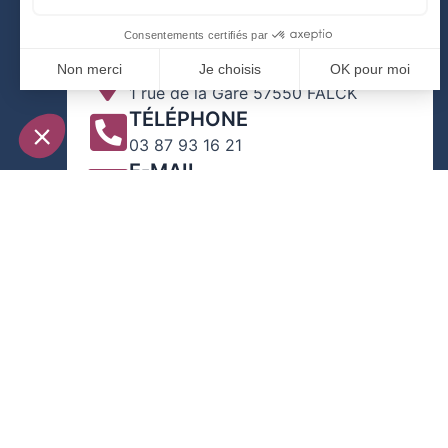
ADRESSE
1 rue de la Gare 57550 FALCK
TÉLÉPHONE
03 87 93 16 21
E-MAIL
contact@falck-moselle.com
Copyright © 2026 | Construit avec
depuis Nancy 
Com See |