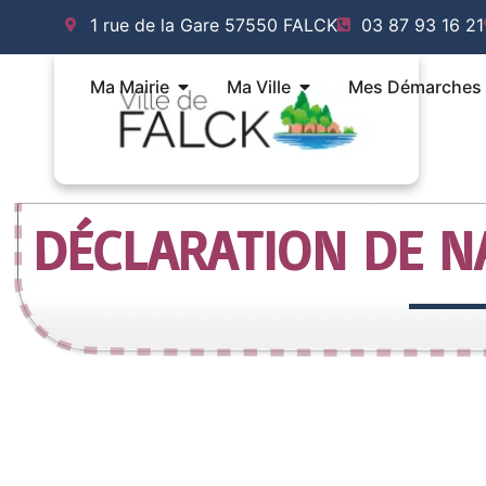
Aller
1 rue de la Gare 57550 FALCK
03 87 93 16 21
au
contenu
Ouvrir Ma Mairie
Ouvrir Ma Ville
Ma Mairie
Ma Ville
Mes Démarches
DÉCLARATION DE N