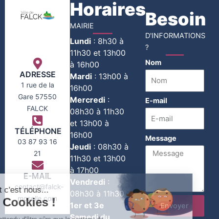
Horaires
Besoin
MAIRIE
D'INFORMATIONS
Lundi
:
8h30 à
?
11h30 et 13h00
Nom
à 16h00
ADRESSE
Mardi
:
13h00 à
1 rue de la
16h00
Gare 57550
Mercredi
:
E-mail
FALCK
08h30 à 11h30
et 13h00 à
TÉLÉPHONE
16h00
Message
03 87 93 16
Jeudi
:
08h30 à
21
11h30 et 13h00
à 17h00
E-MAIL
Vendredi
:
contact@falck-
08h30 à 11h30
moselle.com
1er et 3e
Envoyer
Samedi du