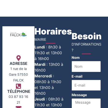
Horaires
Besoin
MAIRIE
D'INFORMATIONS
Lundi
:
8h30 à
?
11h30 et 13h00
Nom
à 16h00
ADRESSE
Mardi
:
13h00 à
1 rue de la
16h00
Gare 57550
Mercredi
:
E-mail
FALCK
08h30 à 11h30
et 13h00 à
TÉLÉPHONE
16h00
Message
03 87 93 16
Jeudi
:
08h30 à
21
11h30 et 13h00