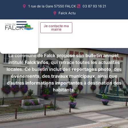
Aller
BULLETIN ANNUEL
1 rue de la Gare 57550 FALCK
03 87 93 16 21
au
Falck Actu
contenu
FALCK'INFOS
Je contacte ma
mairie
La commune de Falck propose son
bulletin annuel
,
intitulé
Falck’Infos
, qui retrace toutes les actualités
locales. Ce bulletin inclut des
reportages photo
, des
événements
, des
travaux municipaux
, ainsi que
d’autres
informations importantes
à destination des
habitants.