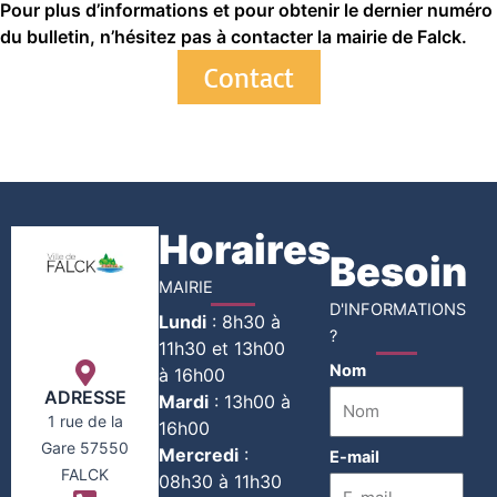
Pour plus d’informations et pour obtenir le dernier numéro
du bulletin, n’hésitez pas à contacter la mairie de Falck.
Contact
Horaires
Besoin
MAIRIE
D'INFORMATIONS
Lundi
:
8h30 à
?
11h30 et 13h00
Nom
à 16h00
ADRESSE
Mardi
:
13h00 à
1 rue de la
16h00
Gare 57550
Mercredi
:
E-mail
FALCK
08h30 à 11h30