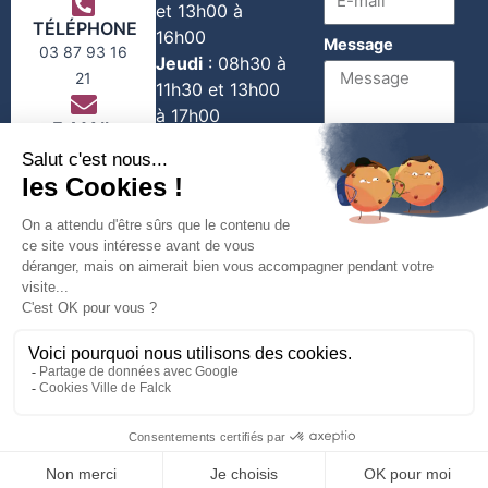
et 13h00 à
TÉLÉPHONE
16h00
Message
03 87 93 16
Jeudi
:
08h30 à
21
11h30 et 13h00
à 17h00
E-MAIL
Vendredi
:
contact@falck-
08h30 à 11h30
moselle.com
1er et 3e
Envoyer
Samedi du
mois :
08h30 à
11h30
Copyright © 2026 | Construit avec
depuis Nancy
Mentions
par l’équipe Com See |
Légales
MA VILLE
MA MAIRIE
MES DEMARCHES
CONTACT