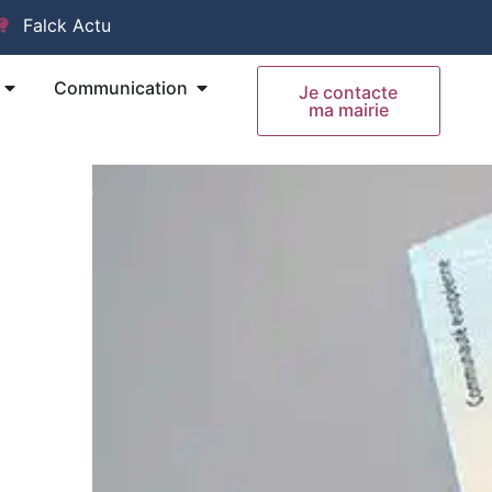
Falck Actu
Ouvrir Mes Démarches
Ouvrir Communication
Communication
Je contacte
ma mairie
 un poste
le des