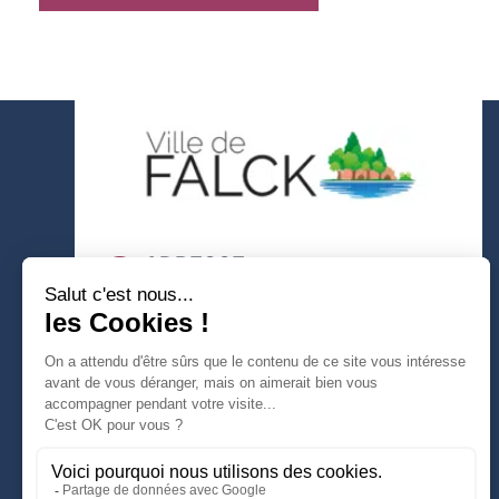
ADRESSE
1 rue de la Gare 57550 FALCK
TÉLÉPHONE
03 87 93 16 21
E-MAIL
contact@falck-moselle.com