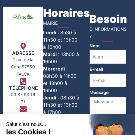
Horaires
Besoin
MAIRIE
D'INFORMATIONS
Lundi
:
8h30 à
?
11h30 et 13h00
Nom
à 16h00
ADRESSE
Mardi
:
13h00 à
1 rue de la
16h00
Gare 57550
Mercredi
:
E-mail
FALCK
08h30 à 11h30
et 13h00 à
TÉLÉPHONE
16h00
Message
03 87 93 16
Jeudi
:
08h30 à
21
11h30 et 13h00
à 17h00
E-MAIL
Vendredi
:
contact@falck-
08h30 à 11h30
moselle.com
1er et 3e
Envoyer