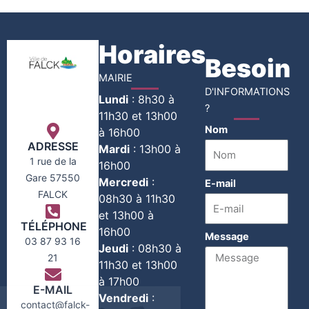
Horaires
Besoin
MAIRIE
D'INFORMATIONS
Lundi
:
8h30 à
?
11h30 et 13h00
Nom
à 16h00
ADRESSE
Mardi
:
13h00 à
1 rue de la
16h00
Gare 57550
Mercredi
:
E-mail
FALCK
08h30 à 11h30
et 13h00 à
TÉLÉPHONE
16h00
Message
03 87 93 16
Jeudi
:
08h30 à
21
11h30 et 13h00
à 17h00
E-MAIL
Vendredi
:
contact@falck-