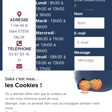
D'INFORMATIONS
Lundi
:
8h30 à
?
11h30 et 13h00
Nom
à 16h00
ADRESSE
Mardi
:
13h00 à
1 rue de la
16h00
Gare 57550
Mercredi
:
E-mail
FALCK
08h30 à 11h30
et 13h00 à
TÉLÉPHONE
16h00
Message
03 87 93 16
Jeudi
:
08h30 à
21
11h30 et 13h00
à 17h00
E-MAIL
Vendredi
:
contact@falck-
08h30 à 11h30
moselle.com
1er et 3e
Envoyer
Samedi du
mois :
08h30 à
11h30