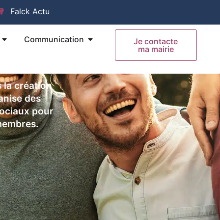
Falck Actu
Ouvrir Mes Démarches
Ouvrir Communication
Communication
Je contacte
ma mairie
la création
anise des
sociaux pour
 membres.