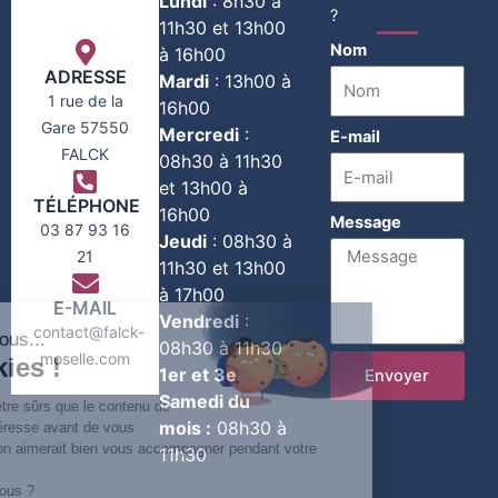
Lundi
:
8h30 à
?
11h30 et 13h00
Nom
à 16h00
ADRESSE
Mardi
:
13h00 à
1 rue de la
16h00
Gare 57550
Mercredi
:
E-mail
FALCK
08h30 à 11h30
et 13h00 à
TÉLÉPHONE
16h00
Message
03 87 93 16
Jeudi
:
08h30 à
21
11h30 et 13h00
à 17h00
E-MAIL
Vendredi
:
contact@falck-
08h30 à 11h30
moselle.com
1er et 3e
Envoyer
Samedi du
mois :
08h30 à
11h30