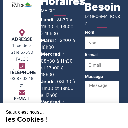
Horaires
Besoin
MAIRIE
D'INFORMATIONS
Lundi
:
8h30 à
?
11h30 et 13h00
Nom
à 16h00
ADRESSE
Mardi
:
13h00 à
1 rue de la
16h00
Gare 57550
Mercredi
:
E-mail
FALCK
08h30 à 11h30
et 13h00 à
TÉLÉPHONE
16h00
Message
03 87 93 16
Jeudi
:
08h30 à
21
11h30 et 13h00
à 17h00
E-MAIL
Vendredi
:
contact@falck-
08h30 à 11h30
moselle.com
1er et 3e
Envoyer
Samedi du