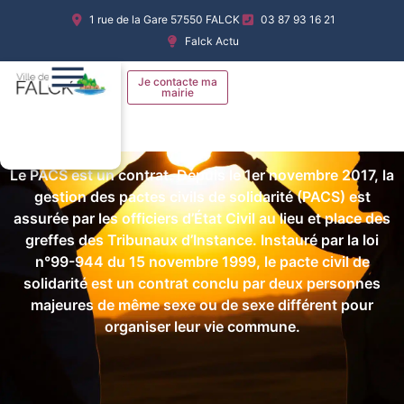
Aller
PACTE CIVIL DE
1 rue de la Gare 57550 FALCK
03 87 93 16 21
au
Falck Actu
contenu
SOLIDARITÉ
Je contacte ma
mairie
Le PACS est un contrat. Depuis le 1er novembre 2017, la
gestion des pactes civils de solidarité (PACS) est
assurée par les officiers d’État Civil au lieu et place des
greffes des Tribunaux d’Instance. Instauré par la loi
n°99-944 du 15 novembre 1999, le pacte civil de
solidarité est un contrat conclu par deux personnes
majeures de même sexe ou de sexe différent pour
organiser leur vie commune.