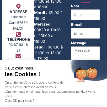
11h30 et 13h00
Nom
à 16h00
ADRESSE
Mardi
:
13h00 à
1 rue de la
16h00
Gare 57550
Mercredi
:
E-mail
FALCK
08h30 à 11h30
et 13h00 à
TÉLÉPHONE
16h00
Message
03 87 93 16
Jeudi
:
08h30 à
21
11h30 et 13h00
à 17h00
E-MAIL
Vendredi
:
contact@falck-
08h30 à 11h30
moselle.com
1er et 3e
Envoyer
Samedi du
mois :
08h30 à
11h30