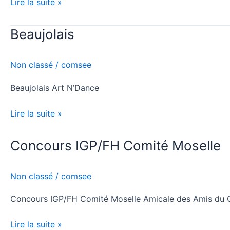
Lire la suite »
Beaujolais
Beaujolais
Non classé
/
comsee
Beaujolais Art N’Dance
Lire la suite »
Concours IGP/FH Comité Moselle
Concours
IGP/FH
Comité
Non classé
/
comsee
Moselle
Concours IGP/FH Comité Moselle Amicale des Amis du 
Lire la suite »