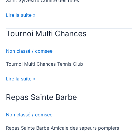
Saint Sylvestre Comité des fêtes
Lire la suite »
Tournoi Multi Chances
Tournoi
Multi
Chances
Non classé
/
comsee
Tournoi Multi Chances Tennis Club
Lire la suite »
Repas Sainte Barbe
Repas
Sainte
Barbe
Non classé
/
comsee
Repas Sainte Barbe Amicale des sapeurs pompiers