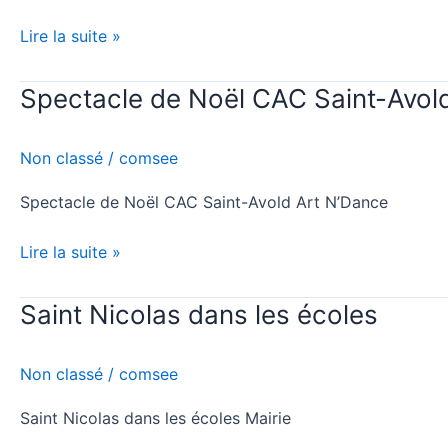
Lire la suite »
Spectacle de Noël CAC Saint-Avol
Spectacle
de
Noël
Non classé
/
comsee
CAC
Saint-
Spectacle de Noël CAC Saint-Avold Art N’Dance
Avold
Lire la suite »
Saint Nicolas dans les écoles
Saint
Nicolas
dans
Non classé
/
comsee
les
écoles
Saint Nicolas dans les écoles Mairie