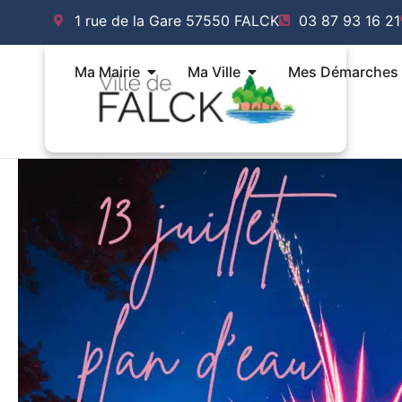
Aller
1 rue de la Gare 57550 FALCK
03 87 93 16 21
au
contenu
Ouvrir Ma Mairie
Ouvrir Ma Ville
Ma Mairie
Ma Ville
Mes Démarches
NON CLASSÉ
Saint
Sylvestre